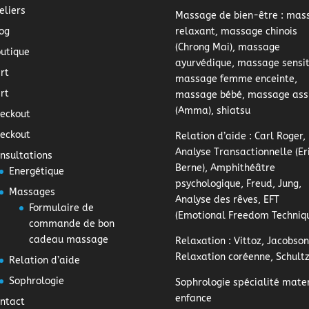
eliers
Massage de bien-être
: mas
og
relaxant, massage chinois
(Chrong Mai), massage
utique
ayurvédique, massage sensiti
rt
massage femme enceinte,
rt
massage bébé, massage ass
(Amma), shiatsu
eckout
eckout
Relation d’aide
: Carl Roger,
Analyse Transactionnelle (Er
nsultations
Berne), Amphithéâtre
Energétique
psychologique, Freud, Jung,
Massages
Analyse des rêves, EFT
Formulaire de
(Emotional Freedom Techniq
commande de bon
cadeau massage
Relaxation
: Vittoz, Jacobson
Relaxation coréenne, Schult
Relation d’aide
Sophrologie
Sophrologie
spécialité mater
enfance
ntact