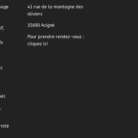
sage
41 rue de la montagne des
oliviers
35690 Acigné
f,
Pour prendre rendez-vous :
is
cliquez ici
ic
ue)
,
z
nité