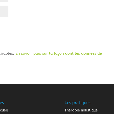
sirables.
En savoir plus sur la façon dont les données de
es
Les pratiques
cueil
Thérapie holistique