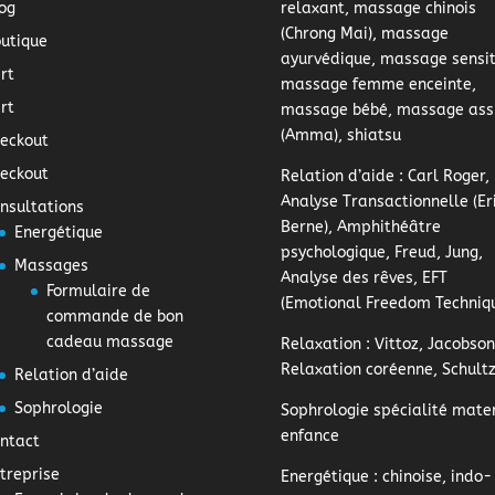
og
relaxant, massage chinois
(Chrong Mai), massage
utique
ayurvédique, massage sensiti
rt
massage femme enceinte,
rt
massage bébé, massage ass
(Amma), shiatsu
eckout
eckout
Relation d’aide
: Carl Roger,
Analyse Transactionnelle (Er
nsultations
Berne), Amphithéâtre
Energétique
psychologique, Freud, Jung,
Massages
Analyse des rêves, EFT
Formulaire de
(Emotional Freedom Techniq
commande de bon
cadeau massage
Relaxation
: Vittoz, Jacobson
Relaxation coréenne, Schult
Relation d’aide
Sophrologie
Sophrologie
spécialité mater
enfance
ntact
treprise
Energétique
: chinoise, indo-