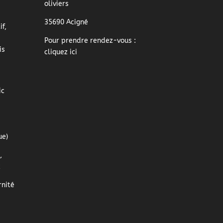
oliviers
35690 Acigné
f,
Pour prendre rendez-vous :
is
cliquez ici
ic
ue)
,
z
nité