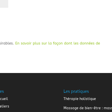
sirables.
En savoir plus sur la façon dont les données de
es
Les pratiques
cueil
Thérapie holistique
eliers
Massage de bien-être
: mas