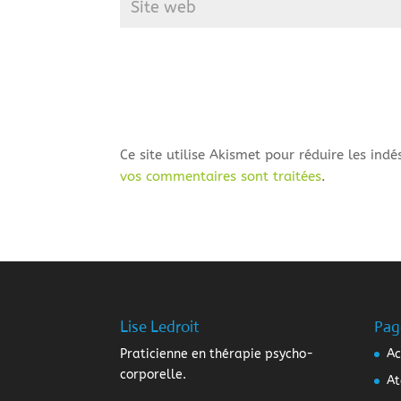
Ce site utilise Akismet pour réduire les indé
vos commentaires sont traitées
.
Lise Ledroit
Pag
Praticienne en thérapie psycho-
Ac
corporelle.
At