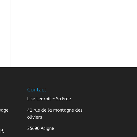
Contact
Lise Ledroit – So Free
sage
41 rue de la montagne des
oliviers
35690 Acigné
f,