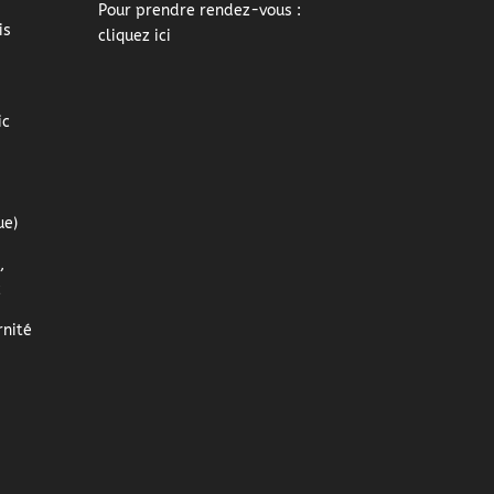
Pour prendre rendez-vous :
is
cliquez ici
ic
ue)
,
z
nité