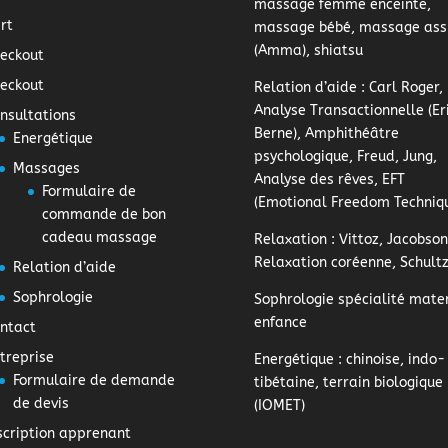
massage femme enceinte,
rt
massage bébé, massage ass
(Amma), shiatsu
eckout
eckout
Relation d’aide
: Carl Roger,
Analyse Transactionnelle (Er
nsultations
Berne), Amphithéâtre
Energétique
psychologique, Freud, Jung,
Massages
Analyse des rêves, EFT
Formulaire de
(Emotional Freedom Techniq
commande de bon
cadeau massage
Relaxation
: Vittoz, Jacobson
Relaxation coréenne, Schult
Relation d’aide
Sophrologie
Sophrologie
spécialité mater
enfance
ntact
treprise
Energétique
: chinoise, indo-
Formulaire de demande
tibétaine, terrain biologique
de devis
(IOMET)
scription apprenant