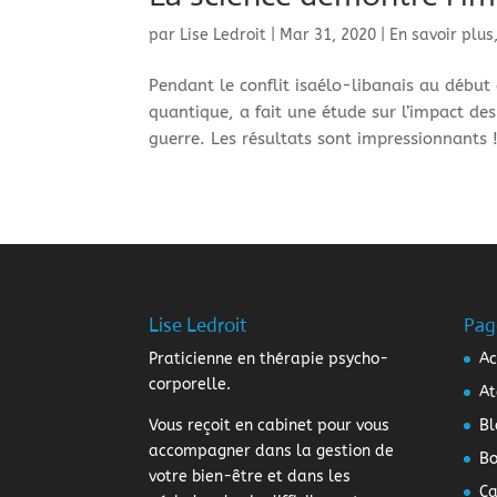
par
Lise Ledroit
|
Mar 31, 2020
|
En savoir plus
Pendant le conflit isaélo-libanais au débu
quantique, a fait une étude sur l’impact des
guerre. Les résultats sont impressionnants ! 
Lise Ledroit
Pag
Praticienne en thérapie psycho-
Ac
corporelle.
At
Vous reçoit en cabinet pour vous
Bl
accompagner dans la gestion de
Bo
votre bien-être et dans les
Ca