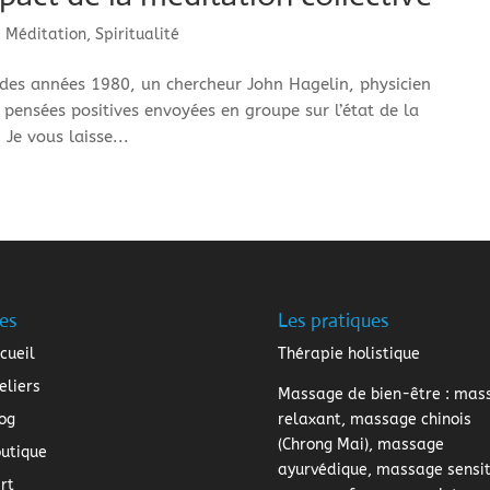
,
Méditation
,
Spiritualité
t des années 1980, un chercheur John Hagelin, physicien
 pensées positives envoyées en groupe sur l’état de la
Je vous laisse...
es
Les pratiques
cueil
Thérapie holistique
eliers
Massage de bien-être
: mas
og
relaxant, massage chinois
(Chrong Mai), massage
utique
ayurvédique, massage sensiti
rt