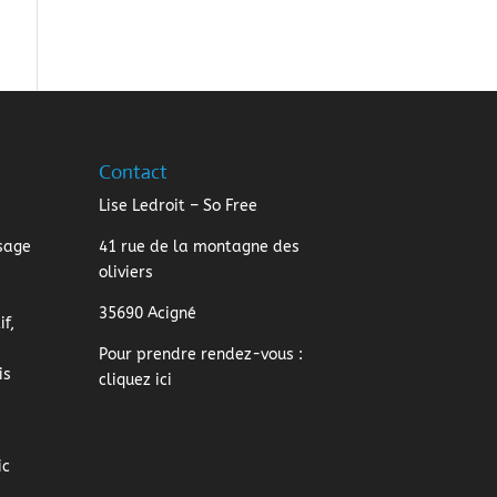
Contact
Lise Ledroit – So Free
sage
41 rue de la montagne des
oliviers
35690 Acigné
f,
Pour prendre rendez-vous :
is
cliquez ici
ic