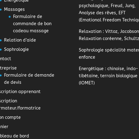
Energétique
psychologique, Freud, Jung,
Massages
Analyse des rêves, EFT
Formulaire de
(Emotional Freedom Techniq
commande de bon
cadeau massage
Relaxation
: Vittoz, Jacobson
Relaxation coréenne, Schult
Relation d’aide
Sophrologie
Sophrologie
spécialité mater
enfance
ntact
treprise
Energétique
: chinoise, indo-
Formulaire de demande
tibétaine, terrain biologique
de devis
(IOMET)
scription apprenant
scription
rmateur/formatrice
on compte
nier
bleau de bord