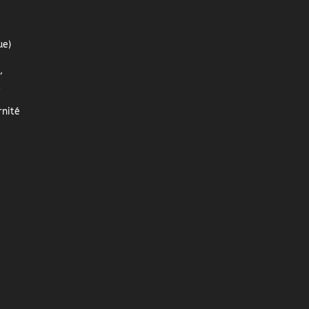
ue)
,
z
nité