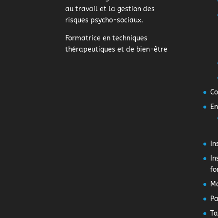
au travail et la gestion des
risques psycho-sociaux.
Formatrice en techniques
thérapeutiques et de bien-être
Co
En
In
In
fo
M
Pa
Ta