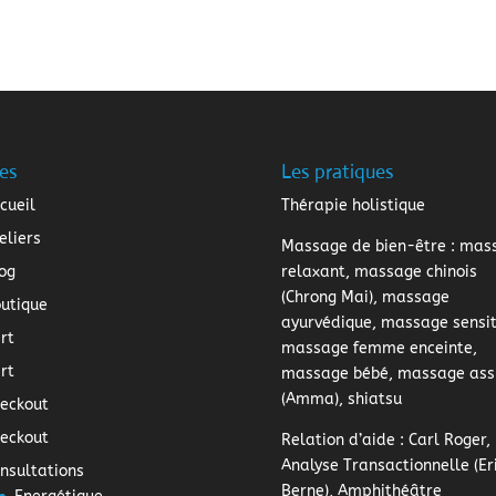
es
Les pratiques
cueil
Thérapie holistique
eliers
Massage de bien-être
: mas
og
relaxant, massage chinois
(Chrong Mai), massage
utique
ayurvédique, massage sensiti
rt
massage femme enceinte,
rt
massage bébé, massage ass
(Amma), shiatsu
eckout
eckout
Relation d’aide
: Carl Roger,
Analyse Transactionnelle (Er
nsultations
Berne), Amphithéâtre