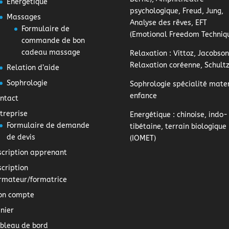
Energétique
psychologique, Freud, Jung,
Massages
Analyse des rêves, EFT
Formulaire de
(Emotional Freedom Techniq
commande de bon
cadeau massage
Relaxation
: Vittoz, Jacobson
Relaxation coréenne, Schult
Relation d’aide
Sophrologie
Sophrologie
spécialité mater
enfance
ntact
treprise
Energétique
: chinoise, indo-
Formulaire de demande
tibétaine, terrain biologique
de devis
(IOMET)
scription apprenant
scription
rmateur/formatrice
on compte
nier
bleau de bord