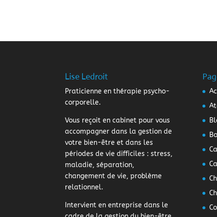
Lise Ledroit
Pag
Praticienne en thérapie psycho-
Ac
corporelle.
At
Vous reçoit en cabinet pour vous
Bl
accompagner dans la gestion de
Bo
votre bien-être et dans les
Ca
périodes de vie difficiles : stress,
Ca
maladie, séparation,
changement de vie, problème
Ch
relationnel.
Ch
Intervient en entreprise dans le
Co
cadre de la gestion du bien-être