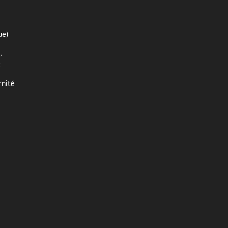
ue)
,
z
nité