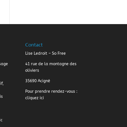
Contact
Lise Ledroit – So Free
sage
41 rue de la montagne des
oliviers
35690 Acigné
f,
Pour prendre rendez-vous :
is
cliquez ici
ic