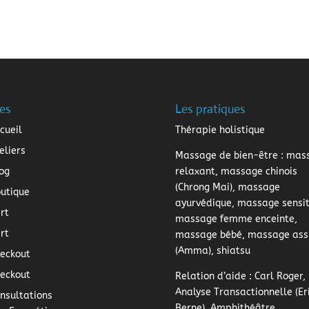
es
Les pratiques
cueil
Thérapie holistique
eliers
Massage de bien-être
: mas
og
relaxant, massage chinois
(Chrong Mai), massage
utique
ayurvédique, massage sensiti
rt
massage femme enceinte,
rt
massage bébé, massage ass
(Amma), shiatsu
eckout
eckout
Relation d’aide
: Carl Roger,
Analyse Transactionnelle (Er
nsultations
Berne), Amphithéâtre