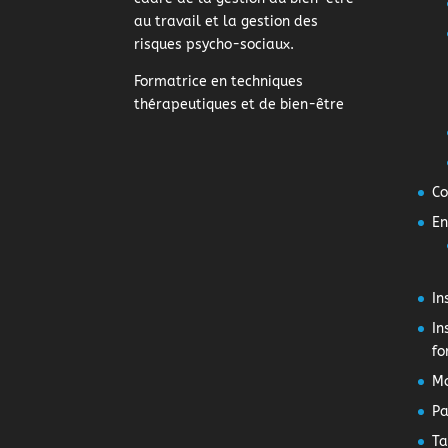
au travail et la gestion des
risques psycho-sociaux.
Formatrice en techniques
thérapeutiques et de bien-être
Co
En
In
In
fo
M
Pa
Ta