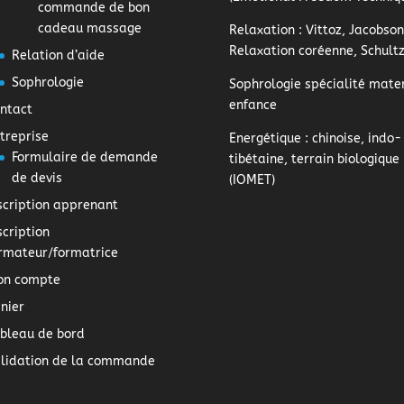
commande de bon
cadeau massage
Relaxation
: Vittoz, Jacobson
Relaxation coréenne, Schult
Relation d’aide
Sophrologie
Sophrologie
spécialité mater
enfance
ntact
treprise
Energétique
: chinoise, indo-
Formulaire de demande
tibétaine, terrain biologique
de devis
(IOMET)
scription apprenant
scription
rmateur/formatrice
on compte
nier
bleau de bord
lidation de la commande