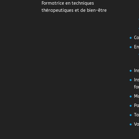
Formatrice en techniques
thérapeutiques et de bien-être
Co
En
In
In
fo
M
Pa
Ta
Va