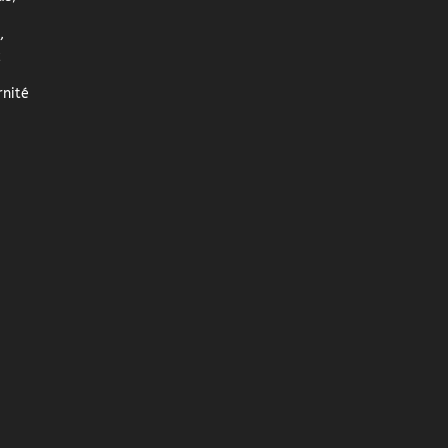
,
z
nité