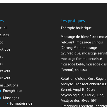
es
Les pratiques
cueil
Thérapie holistique
eliers
Massage de bien-être
: mas
og
relaxant, massage chinois
(Chrong Mai), massage
utique
ayurvédique, massage sensiti
rt
massage femme enceinte,
rt
massage bébé, massage ass
(Amma), shiatsu
eckout
eckout
Relation d’aide
: Carl Roger,
Analyse Transactionnelle (Er
nsultations
Berne), Amphithéâtre
Energétique
psychologique, Freud, Jung,
Massages
Analyse des rêves, EFT
Formulaire de
(Emotional Freedom Techniq