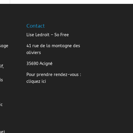
Contact
Lise Ledroit – So Free
sage
41 rue de la montagne des
oliviers
35690 Acigné
f,
Pour prendre rendez-vous :
is
cliquez ici
ic
ue)