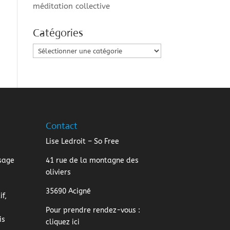
méditation collective
Catégories
Catégories
Contact
Lise Ledroit – So Free
sage
41 rue de la montagne des
oliviers
35690 Acigné
f,
Pour prendre rendez-vous :
is
cliquez ici