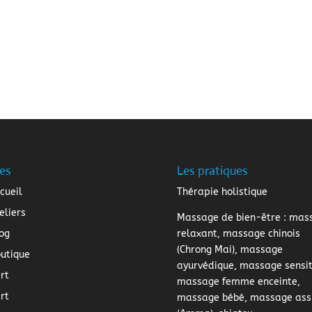
es
Les pratiques
cueil
Thérapie holistique
eliers
Massage de bien-être
: mas
og
relaxant, massage chinois
(Chrong Mai), massage
utique
ayurvédique, massage sensiti
rt
massage femme enceinte,
rt
massage bébé, massage ass