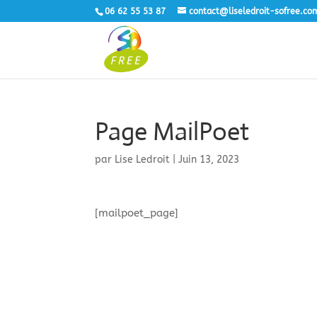
06 62 55 53 87
contact@liseledroit-sofree.co
Page MailPoet
par
Lise Ledroit
|
Juin 13, 2023
[mailpoet_page]