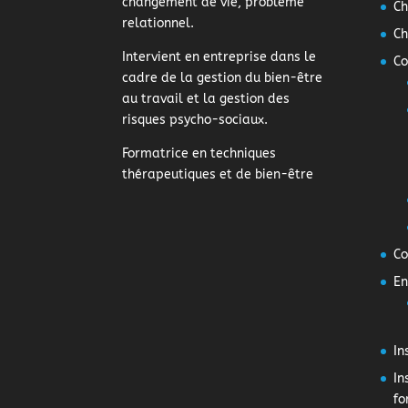
changement de vie, problème
Ch
relationnel.
Ch
Intervient en entreprise dans le
Co
cadre de la gestion du bien-être
au travail et la gestion des
risques psycho-sociaux.
Formatrice en techniques
thérapeutiques et de bien-être
Co
En
In
In
fo