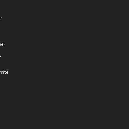
ic
ue)
,
z
nité