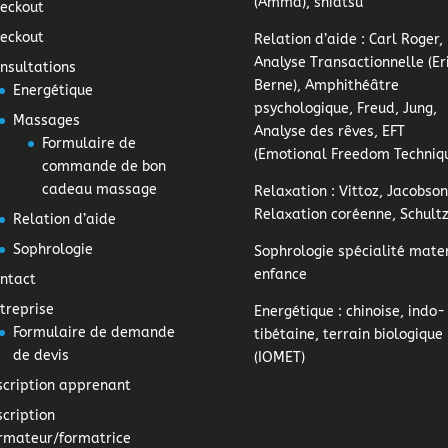
(Amma), shiatsu
eckout
eckout
Relation d’aide
: Carl Roger,
Analyse Transactionnelle (Er
nsultations
Berne), Amphithéâtre
Energétique
psychologique, Freud, Jung,
Massages
Analyse des rêves, EFT
Formulaire de
(Emotional Freedom Techniq
commande de bon
cadeau massage
Relaxation
: Vittoz, Jacobson
Relaxation coréenne, Schult
Relation d’aide
Sophrologie
Sophrologie
spécialité mater
enfance
ntact
treprise
Energétique
: chinoise, indo-
Formulaire de demande
tibétaine, terrain biologique
de devis
(IOMET)
scription apprenant
scription
rmateur/formatrice