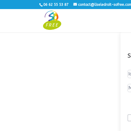
06 62 55 53 87
contact@liseledroit-sofree.co
S