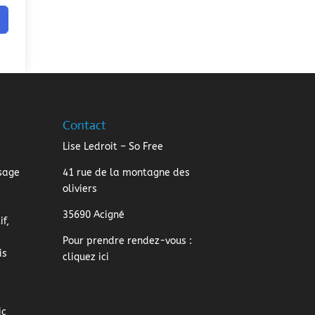
Contact
Lise Ledroit – So Free
sage
41 rue de la montagne des
oliviers
35690 Acigné
f,
Pour prendre rendez-vous :
is
cliquez ici
ic