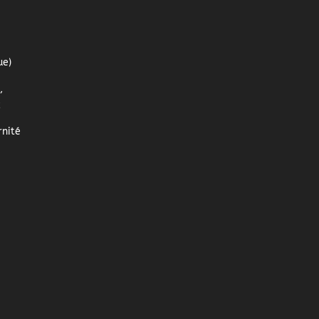
ue)
,
z
nité