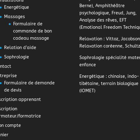
nsultations
Berne), Amphithéâtre
Energétique
psychologique, Freud, Jung,
Massages
Analyse des rêves, EFT
Formulaire de
(Emotional Freedom Techniq
commande de bon
cadeau massage
Relaxation
: Vittoz, Jacobson
Relaxation coréenne, Schult
Relation d’aide
Sophrologie
Sophrologie
spécialité mater
enfance
ntact
treprise
Energétique
: chinoise, indo-
Formulaire de demande
tibétaine, terrain biologique
de devis
(IOMET)
scription apprenant
scription
rmateur/formatrice
on compte
nier