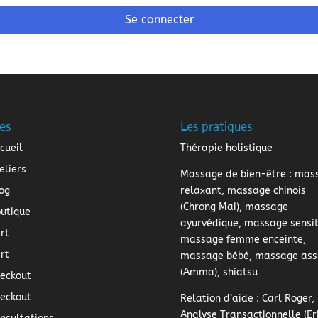
Se connecter
es
Les pratiques
cueil
Thérapie holistique
eliers
Massage de bien-être
: mas
og
relaxant, massage chinois
(Chrong Mai), massage
utique
ayurvédique, massage sensiti
rt
massage femme enceinte,
rt
massage bébé, massage ass
(Amma), shiatsu
eckout
eckout
Relation d’aide
: Carl Roger,
Analyse Transactionnelle (Er